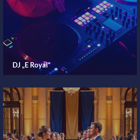
DJ „E Royal“