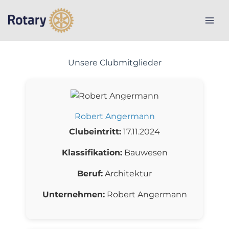
Skip
to
content
Unsere Clubmitglieder
Robert Angermann
Clubeintritt:
17.11.2024
Klassifikation:
Bauwesen
Beruf:
Architektur
Unternehmen:
Robert Angermann