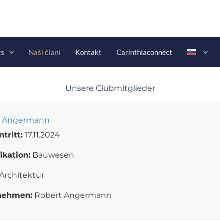
ts
Naši člani
Kontakt
Carinthiaconnect
Unsere Clubmitglieder
t Angermann
tritt:
17.11.2024
ikation:
Bauwesen
Architektur
nehmen:
Robert Angermann