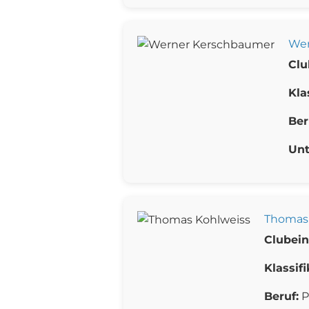
Wer
Clu
Kla
Ber
Un
Thomas 
Clubeint
Klassifi
Beruf:
P