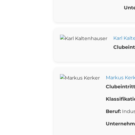
Unt
Karl Kal
Clubeintr
Markus Ker
Clubeintritt
Klassifikati
Beruf:
Indus
Unternehm