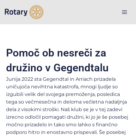
Skip
to
content
Pomoč ob nesreči za
družino v Gegendtalu
Junija 2022 sta Gegendtal in Arriach prizadela
uničujoča nevihtna katastrofa, mnogi ljudje so
izgubili velik del svojega premoženja, posledica
tega so večmesečna in deloma večletna nadaljnja
dela z visokimi stroški. Naš klub se je v tej zadevi
izrecno odločil pomagati družini, ki jo je še posebej
močno prizadelo in tako smo lahko s finančno
podporo hitro in enostavno prispevali. Še posebej